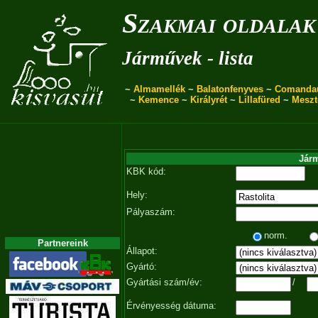
Szakmai oldalak
Járművek - lista
~
Almamellék
~
Balatonfenyves
~
Comanda
~
Kemence
~
Királyrét
~
Lillafüred
~
Meszt
Járm
KBK kód:
Hely:
Pályaszám:
norm.
Partnereink
Állapot:
Gyártó:
Gyártási szám/év:
/
Érvényesség dátuma: