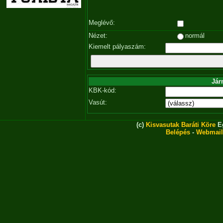
Meglévő:
Nézet:
normál
Kiemelt pályaszám:
Jár
KBK-kód:
Vasút:
(c)
Kisvasutak Baráti Köre
Eg
Belépés
-
Webmail