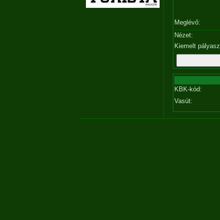
Meglévő:
Nézet:
Kiemelt pályas
KBK-kód:
Vasút: