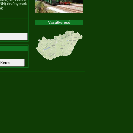
NN) érvényesek
ek
Vasútkereső