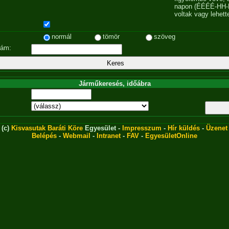
napon (ÉÉÉÉ-HH-
voltak vagy lehett
normál
tömör
szöveg
zám:
Járműkeresés, időábra
(c)
Kisvasutak Baráti Köre
Egyesület -
Impresszum
-
Hír küldés
-
Üzenet
Belépés
-
Webmail
-
Intranet
-
FAV
-
EgyesületOnline