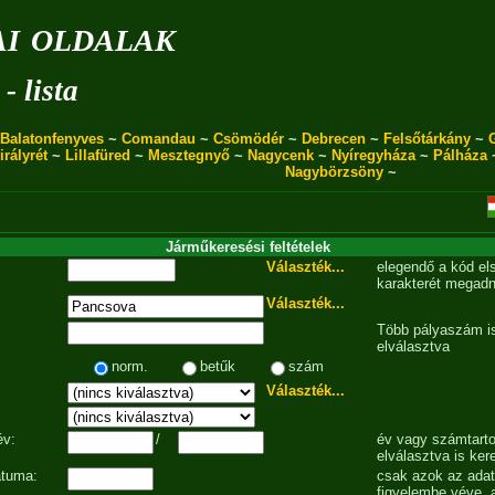
i oldalak
- lista
Balatonfenyves
~
Comandau
~
Csömödér
~
Debrecen
~
Felsőtárkány
~
irályrét
~
Lillafüred
~
Mesztegnyő
~
Nagycenk
~
Nyíregyháza
~
Pálháza
Nagybörzsöny
~
Járműkeresési feltételek
Választék...
elegendő a kód el
karakterét megadn
Választék...
Több pályaszám is
elválasztva
norm.
betűk
szám
Választék...
év:
/
év vagy számtarto
elválasztva is ker
átuma:
csak azok az ada
figyelembe véve, 