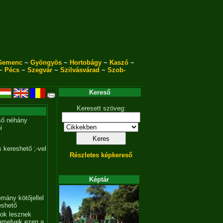
Gemenc
~
Gyöngyös
~
Hortobágy
~
Kaszó
~
~
Pécs
~
Szegvár
~
Szilvásvárad
~
Szob-
Kereső
Keresett szöveg:
ső néhány
i
 kereshető ;-vel
Részletes képkereső
Képtár
mány kötőjellel
eshető
tok lesznek
amelyek ezen a