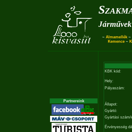
Szakma
Járművek 
~
Almamellék
~
Kemence
~
K
KBK kód:
Hely:
Pályaszám:
Partnereink
Állapot:
Gyártó:
Gyártási szám/
Érvényesség d