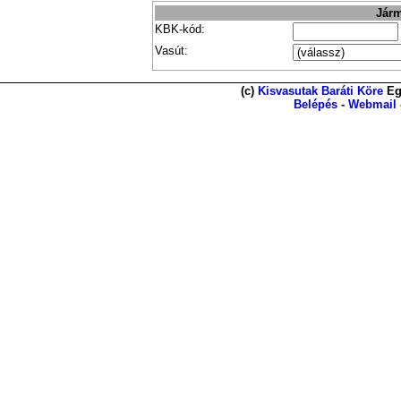
Járm
KBK-kód:
Vasút:
(c)
Kisvasutak Baráti Köre
Eg
Belépés
-
Webmail