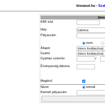
kisvasut.hu -
Sza
Jármű
KBK kód:
Hely:
Pályaszám:
norm.
Állapot:
Gyártó:
Gyártási szám/év:
/
Érvényesség dátuma:
Meglévő:
Nézet:
normál
Kiemelt pályaszám: