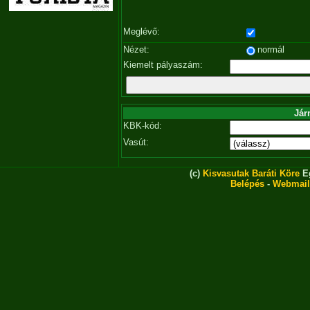
Meglévő:
Nézet:
normál
Kiemelt pályaszám:
Jár
KBK-kód:
Vasút:
(c)
Kisvasutak Baráti Köre
Eg
Belépés
-
Webmail