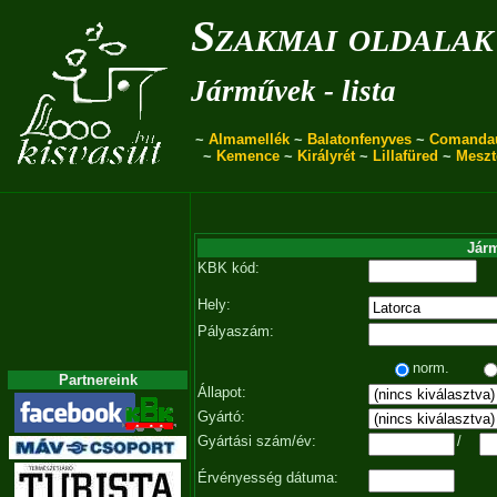
Szakmai oldalak
Járművek - lista
~
Almamellék
~
Balatonfenyves
~
Comanda
~
Kemence
~
Királyrét
~
Lillafüred
~
Meszt
Járm
KBK kód:
Hely:
Pályaszám:
norm.
Partnereink
Állapot:
Gyártó:
Gyártási szám/év:
/
Érvényesség dátuma: