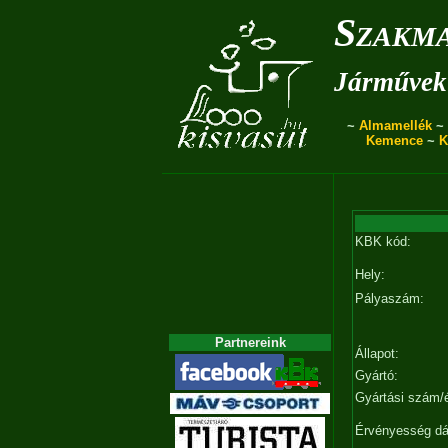
Szakma
Járművek 
~
Almamellék
~
Kemence
~
K
KBK kód:
Hely:
Pályaszám:
Partnereink
Állapot:
Gyártó:
Gyártási szám/
Érvényesség d