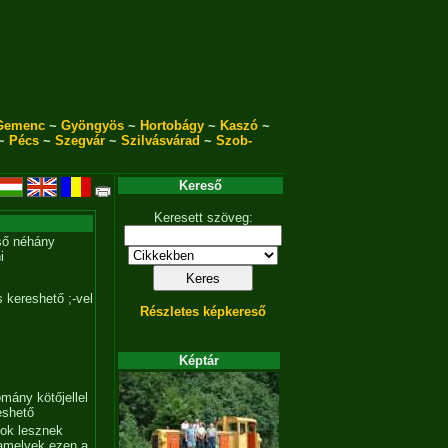
Gemenc
~
Gyöngyös
~
Hortobágy
~
Kaszó
~
~
Pécs
~
Szegvár
~
Szilvásvárad
~
Szob-
Kereső
Keresett szöveg:
ső néhány
i
 kereshető ;-vel
Részletes képkereső
Képtár
mány kötőjellel
eshető
tok lesznek
amelyek ezen a