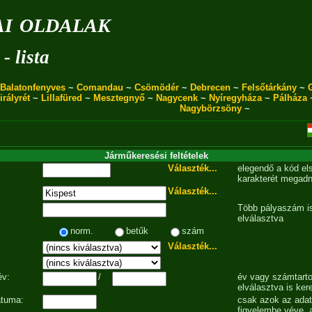
i oldalak
- lista
Balatonfenyves
~
Comandau
~
Csömödér
~
Debrecen
~
Felsőtárkány
~
irályrét
~
Lillafüred
~
Mesztegnyő
~
Nagycenk
~
Nyíregyháza
~
Pálháza
Nagybörzsöny
~
Járműkeresési feltételek
Választék...
elegendő a kód el
karakterét megadn
Választék...
Több pályaszám is
elválasztva
norm.
betűk
szám
Választék...
év:
/
év vagy számtarto
elválasztva is ker
átuma:
csak azok az ada
figyelembe véve, 