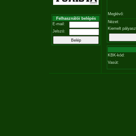
Meglévő:
Felhasználói belépés
Nézet:
E-mail:
Kiemelt pályas
Jelszó:
KBK-kód:
Vasút: