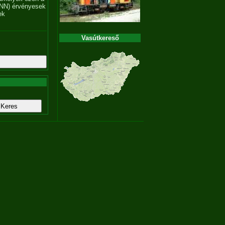
NN) érvényesek
ek
Vasútkereső