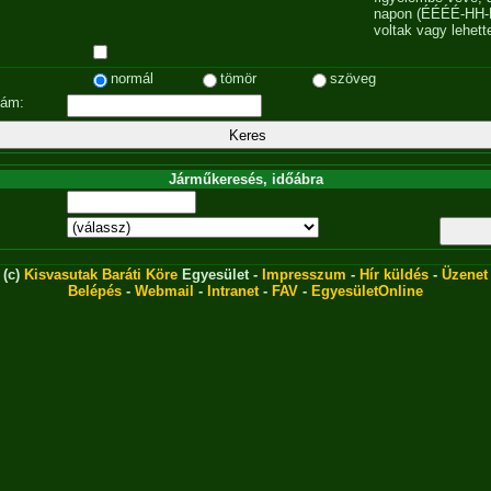
napon (ÉÉÉÉ-HH-
voltak vagy lehett
normál
tömör
szöveg
zám:
Járműkeresés, időábra
(c)
Kisvasutak Baráti Köre
Egyesület -
Impresszum
-
Hír küldés
-
Üzenet
Belépés
-
Webmail
-
Intranet
-
FAV
-
EgyesületOnline