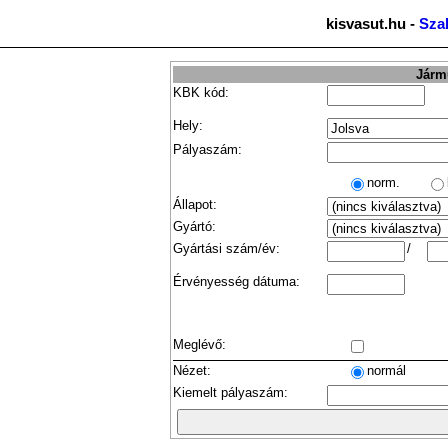
kisvasut.hu -
Sza
Jármű
KBK kód:
Hely:
Pályaszám:
norm.
Állapot:
Gyártó:
Gyártási szám/év:
/
Érvényesség dátuma:
Meglévő:
Nézet:
normál
Kiemelt pályaszám: