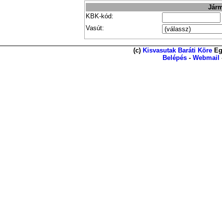
Járm
KBK-kód:
Vasút:
(c)
Kisvasutak Baráti Köre
Eg
Belépés
-
Webmail