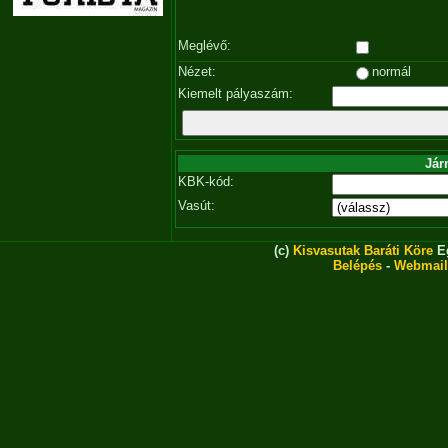
Meglévő:
Nézet:
normál
Kiemelt pályaszám:
Jár
KBK-kód:
Vasút:
(c)
Kisvasutak Baráti Köre
Eg
Belépés
-
Webmail