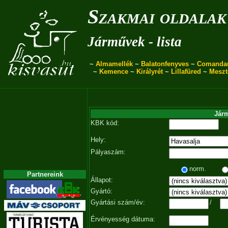
Szakmai oldalak
Járművek - lista
~
Almamellék
~
Balatonfenyves
~
Comanda
~
Kemence
~
Királyrét
~
Lillafüred
~
Meszt
Járm
KBK kód:
Hely:
Pályaszám:
norm.
Partnereink
Állapot:
Gyártó:
Gyártási szám/év:
/
Érvényesség dátuma: