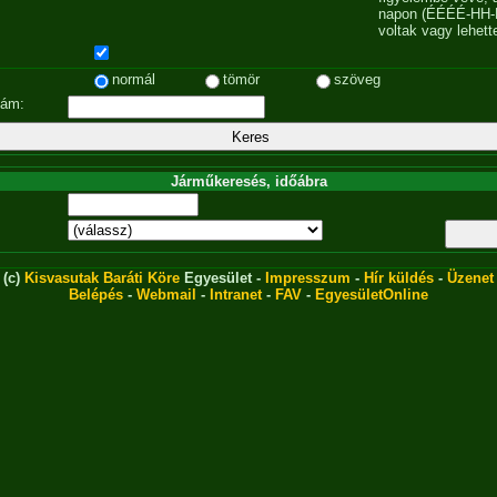
napon (ÉÉÉÉ-HH-
voltak vagy lehett
normál
tömör
szöveg
zám:
Járműkeresés, időábra
(c)
Kisvasutak Baráti Köre
Egyesület -
Impresszum
-
Hír küldés
-
Üzenet
Belépés
-
Webmail
-
Intranet
-
FAV
-
EgyesületOnline