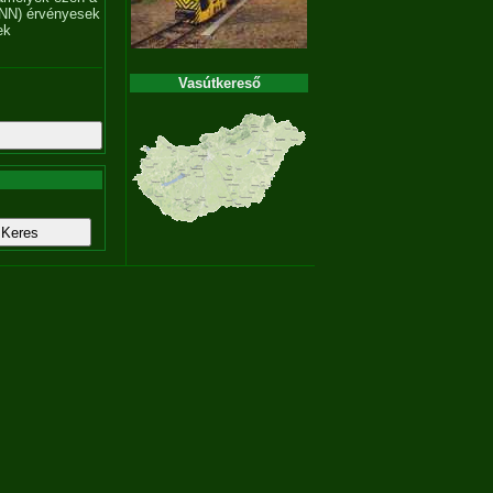
NN) érvényesek
ek
Vasútkereső