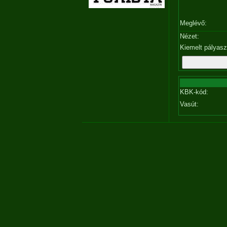
Meglévő:
Nézet:
Kiemelt pályas
KBK-kód:
Vasút: