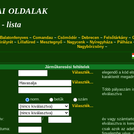
i oldalak
- lista
Balatonfenyves
~
Comandau
~
Csömödér
~
Debrecen
~
Felsőtárkány
~
irályrét
~
Lillafüred
~
Mesztegnyő
~
Nagycenk
~
Nyíregyháza
~
Pálháza
Nagybörzsöny
~
Járműkeresési feltételek
Választék...
elegendő a kód el
karakterét megadn
Választék...
Több pályaszám is
elválasztva
norm.
betűk
szám
Választék...
év:
/
év vagy számtarto
elválasztva is ker
átuma:
csak azok az ada
figyelembe véve, 