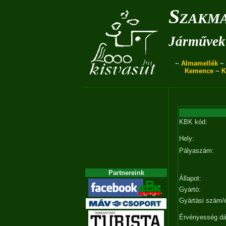
Szakma
Járművek 
~
Almamellék
~
Kemence
~
K
KBK kód:
Hely:
Pályaszám:
Partnereink
Állapot:
Gyártó:
Gyártási szám/
Érvényesség d