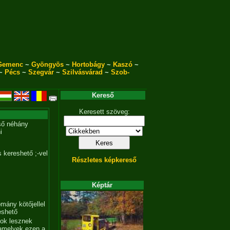
Gemenc
~
Gyöngyös
~
Hortobágy
~
Kaszó
~
~
Pécs
~
Szegvár
~
Szilvásvárad
~
Szob-
Kereső
Keresett szöveg:
ső néhány
i
 kereshető ;-vel
Részletes képkereső
Képtár
mány kötőjellel
eshető
tok lesznek
amelyek ezen a