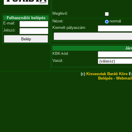
Meglévő:
Felhasználói belépés
Nézet:
normál
E-mail:
Kiemelt pályaszám:
Jelszó:
Jár
KBK-kód:
Vasút:
(c)
Kisvasutak Baráti Köre
Eg
Belépés
-
Webmail