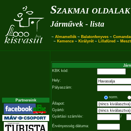
Szakmai oldalak
Járművek - lista
~
Almamellék
~
Balatonfenyves
~
Comanda
~
Kemence
~
Királyrét
~
Lillafüred
~
Meszt
Járm
KBK kód:
Hely:
Pályaszám:
norm.
Partnereink
Állapot:
Gyártó:
Gyártási szám/év:
/
Érvényesség dátuma: