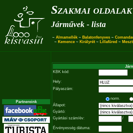
Szakmai oldalak
Járművek - lista
~
Almamellék
~
Balatonfenyves
~
Comanda
~
Kemence
~
Királyrét
~
Lillafüred
~
Meszt
Járm
KBK kód:
Hely:
Pályaszám:
norm.
Partnereink
Állapot:
Gyártó:
Gyártási szám/év:
/
Érvényesség dátuma: