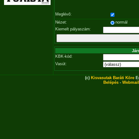
Meglévő:
Nézet:
normál
Kiemelt pályaszám:
Jár
KBK-kód:
Vasút:
(c)
Kisvasutak Baráti Köre
Eg
Belépés
-
Webmail