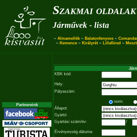
Szakmai oldalak
Járművek - lista
~
Almamellék
~
Balatonfenyves
~
Comanda
~
Kemence
~
Királyrét
~
Lillafüred
~
Meszt
Járm
KBK kód:
Hely:
Pályaszám:
norm.
Partnereink
Állapot:
Gyártó:
Gyártási szám/év:
/
Érvényesség dátuma: