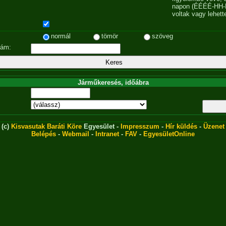
napon (ÉÉÉÉ-HH-
voltak vagy lehett
normál
tömör
szöveg
zám:
Járműkeresés, időábra
(c)
Kisvasutak Baráti Köre
Egyesület -
Impresszum
-
Hír küldés
-
Üzenet
Belépés
-
Webmail
-
Intranet
-
FAV
-
EgyesületOnline