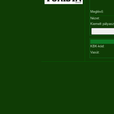
Meglévő:
Nézet:
Kiemelt pályas
KBK-kód:
Vasút: