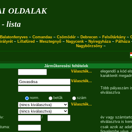
i oldalak
- lista
Balatonfenyves
~
Comandau
~
Csömödér
~
Debrecen
~
Felsőtárkány
~
irályrét
~
Lillafüred
~
Mesztegnyő
~
Nagycenk
~
Nyíregyháza
~
Pálháza
Nagybörzsöny
~
Járműkeresési feltételek
Választék...
elegendő a kód el
karakterét megadn
Választék...
Több pályaszám is
elválasztva
norm.
betűk
szám
Választék...
év:
/
év vagy számtarto
elválasztva is ker
átuma:
csak azok az ada
figyelembe véve, 