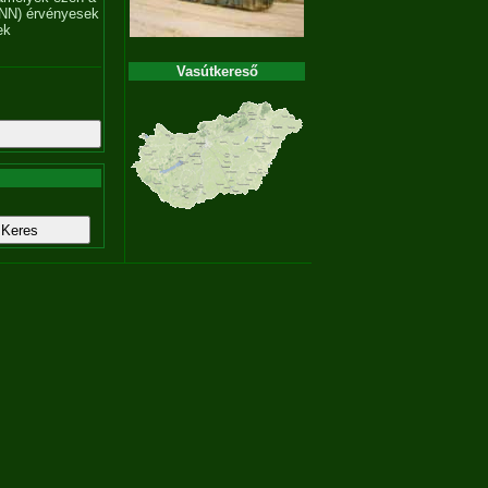
NN) érvényesek
ek
Vasútkereső