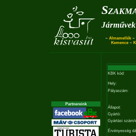
Szakma
Járművek 
~
Almamellék
~
Kemence
~
K
KBK kód:
Hely:
Pályaszám:
Partnereink
Állapot:
Gyártó:
Gyártási szám/
Érvényesség d