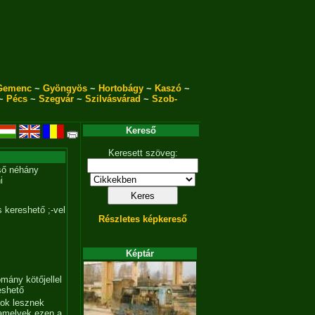
Gemenc
~
Gyöngyös
~
Hortobágy
~
Kaszó
~
~
Pécs
~
Szegvár
~
Szilvásvárad
~
Szob-
Kereső
Keresett szöveg:
ső néhány
i
 kereshető ;-vel
Részletes képkereső
Képtár
mány kötőjellel
eshető
tok lesznek
amelyek ezen a