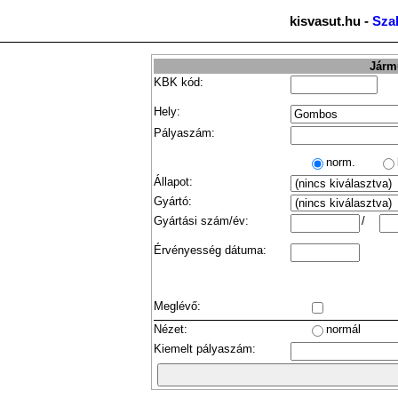
kisvasut.hu -
Sza
Jármű
KBK kód:
Hely:
Pályaszám:
norm.
Állapot:
Gyártó:
Gyártási szám/év:
/
Érvényesség dátuma:
Meglévő:
Nézet:
normál
Kiemelt pályaszám: