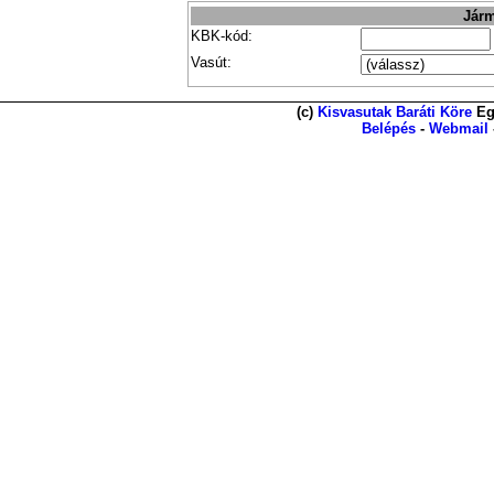
Járm
KBK-kód:
Vasút:
(c)
Kisvasutak Baráti Köre
Eg
Belépés
-
Webmail