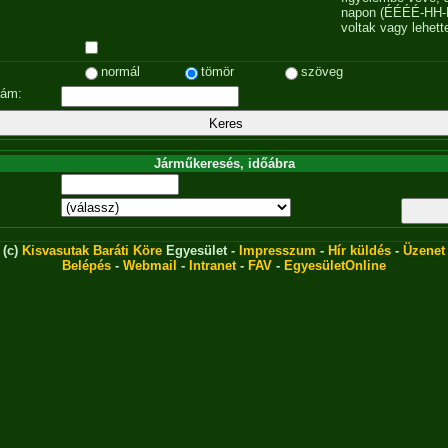
napon (ÉÉÉÉ-HH-
voltak vagy lehett
normál
tömör
szöveg
zám:
Járműkeresés, időábra
(c)
Kisvasutak Baráti Köre
Egyesület -
Impresszum
-
Hír küldés
-
Üzenet
Belépés
-
Webmail
-
Intranet
-
FAV
-
EgyesületOnline