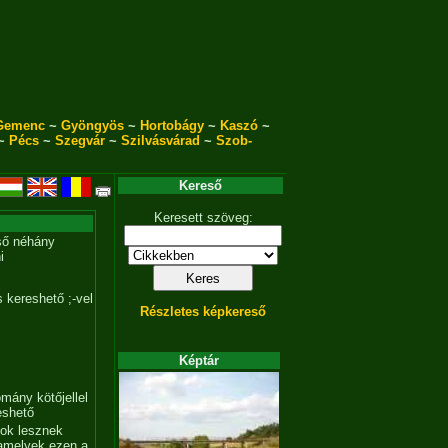
Gemenc
~
Gyöngyös
~
Hortobágy
~
Kaszó
~
~
Pécs
~
Szegvár
~
Szilvásvárad
~
Szob-
Kereső
Keresett szöveg:
ső néhány
i
 kereshető ;-vel
Részletes képkereső
Képtár
mány kötőjellel
eshető
tok lesznek
amelyek ezen a