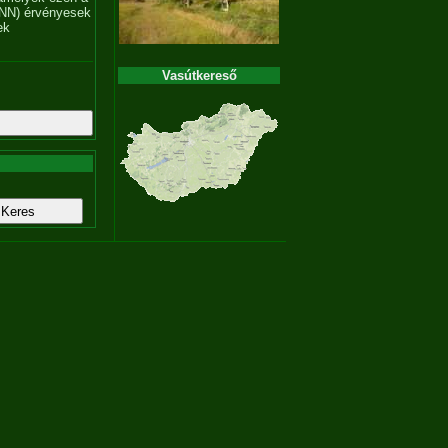
NN) érvényesek
ek
Vasútkereső