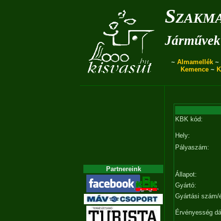
Szakma
Járművek 
~
Almamellék
~
Kemence
~
K
KBK kód:
Hely:
Pályaszám:
Partnereink
Állapot:
Gyártó:
Gyártási szám/
Érvényesség d