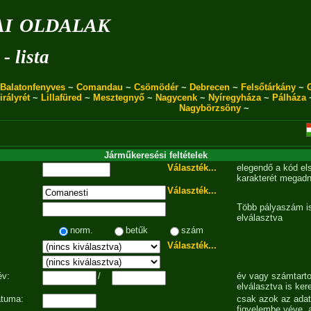
i oldalak
- lista
Balatonfenyves
~
Comandau
~
Csömödér
~
Debrecen
~
Felsőtárkány
~
irályrét
~
Lillafüred
~
Mesztegnyő
~
Nagycenk
~
Nyíregyháza
~
Pálháza
Nagybörzsöny
~
Járműkeresési feltételek
Választék...
elegendő a kód el
karakterét megadn
Választék...
Több pályaszám is
elválasztva
norm.
betűk
szám
Választék...
év:
/
év vagy számtarto
elválasztva is ker
átuma:
csak azok az ada
figyelembe véve, 