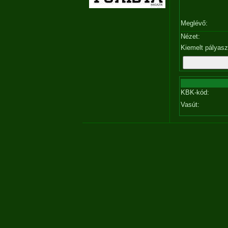
Meglévő:
Nézet:
Kiemelt pályas
KBK-kód:
Vasút: