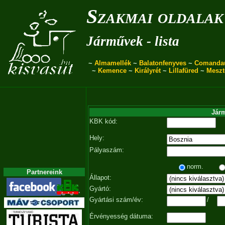
Szakmai oldalak
Járművek - lista
~
Almamellék
~
Balatonfenyves
~
Comanda
~
Kemence
~
Királyrét
~
Lillafüred
~
Meszt
Járm
KBK kód:
Hely:
Pályaszám:
norm.
Partnereink
Állapot:
Gyártó:
Gyártási szám/év:
/
Érvényesség dátuma: