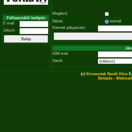
Meglévő:
Felhasználói belépés
Nézet:
normál
E-mail:
Kiemelt pályaszám:
Jelszó:
Jár
KBK-kód:
Vasút:
(c)
Kisvasutak Baráti Köre
Eg
Belépés
-
Webmail