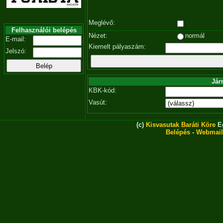
Meglévő:
Felhasználói belépés
Nézet:
normál
E-mail:
Kiemelt pályaszám:
Jelszó:
Jár
KBK-kód:
Vasút:
(c)
Kisvasutak Baráti Köre
Eg
Belépés
-
Webmail