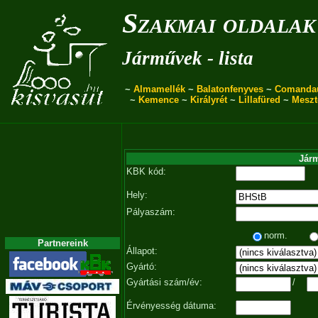
Szakmai oldalak
Járművek - lista
~
Almamellék
~
Balatonfenyves
~
Comanda
~
Kemence
~
Királyrét
~
Lillafüred
~
Meszt
Járm
KBK kód:
Hely:
Pályaszám:
norm.
Partnereink
Állapot:
Gyártó:
Gyártási szám/év:
/
Érvényesség dátuma: