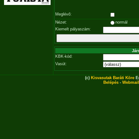
Meglévő:
Nézet:
normál
Kiemelt pályaszám:
Jár
KBK-kód:
Vasút:
(c)
Kisvasutak Baráti Köre
Eg
Belépés
-
Webmail