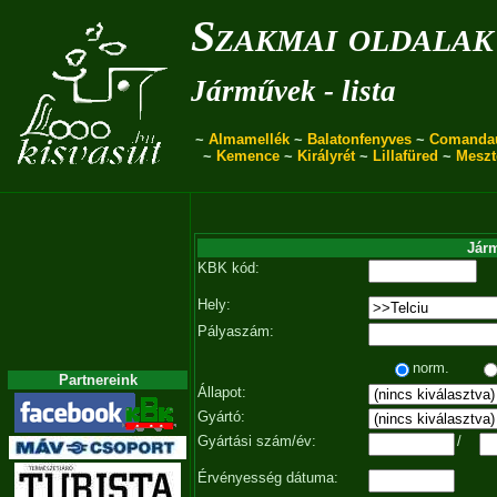
Szakmai oldalak
Járművek - lista
~
Almamellék
~
Balatonfenyves
~
Comanda
~
Kemence
~
Királyrét
~
Lillafüred
~
Meszt
Járm
KBK kód:
Hely:
Pályaszám:
norm.
Partnereink
Állapot:
Gyártó:
Gyártási szám/év:
/
Érvényesség dátuma: