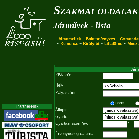
Szakmai oldalak
Járművek - lista
~
Almamellék
~
Balatonfenyves
~
Comanda
~
Kemence
~
Királyrét
~
Lillafüred
~
Meszt
Járm
KBK kód:
Hely:
Pályaszám:
norm.
Partnereink
Állapot:
Gyártó:
Gyártási szám/év:
/
Érvényesség dátuma: