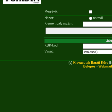
Meglévő:
Nézet:
normál
Kiemelt pályaszám:
Jár
KBK-kód:
Vasút:
(c)
Kisvasutak Baráti Köre
Eg
Belépés
-
Webmail