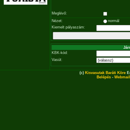
Meglévő:
Nézet:
normál
Kiemelt pályaszám:
Jár
KBK-kód:
Vasút:
(c)
Kisvasutak Baráti Köre
Eg
Belépés
-
Webmail