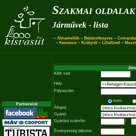
Szakmai oldalak
Járművek - lista
~
Almamellék
~
Balatonfenyves
~
Comanda
~
Kemence
~
Királyrét
~
Lillafüred
~
Meszt
Járm
KBK kód:
Hely:
Pályaszám:
norm.
Partnereink
Állapot:
Gyártó:
Gyártási szám/év:
/
Érvényesség dátuma: