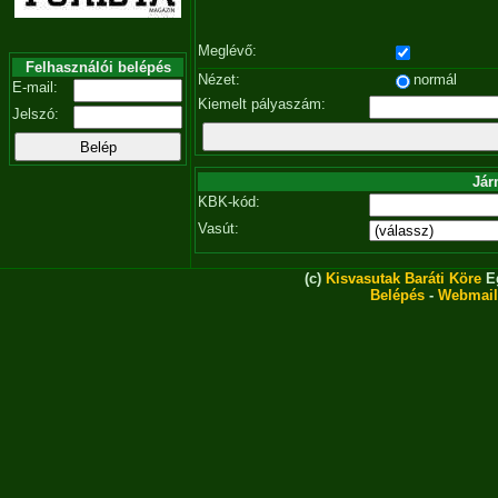
Meglévő:
Felhasználói belépés
Nézet:
normál
E-mail:
Kiemelt pályaszám:
Jelszó:
Jár
KBK-kód:
Vasút:
(c)
Kisvasutak Baráti Köre
Eg
Belépés
-
Webmail