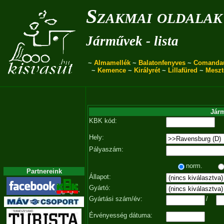
Szakmai oldalak
Járművek - lista
~
Almamellék
~
Balatonfenyves
~
Comanda
~
Kemence
~
Királyrét
~
Lillafüred
~
Meszt
Járm
KBK kód:
Hely:
Pályaszám:
norm.
Partnereink
Állapot:
Gyártó:
Gyártási szám/év:
/
Érvényesség dátuma: