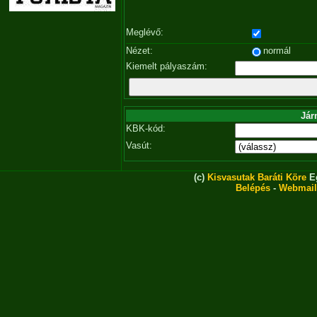
Meglévő:
Nézet:
normál
Kiemelt pályaszám:
Jár
KBK-kód:
Vasút:
(c)
Kisvasutak Baráti Köre
Eg
Belépés
-
Webmail