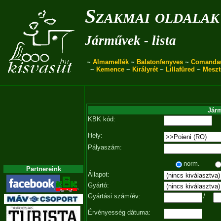
Szakmai oldalak
Járművek - lista
~
Almamellék
~
Balatonfenyves
~
Comanda
~
Kemence
~
Királyrét
~
Lillafüred
~
Meszt
Járm
KBK kód:
Hely:
Pályaszám:
norm.
Partnereink
Állapot:
Gyártó:
Gyártási szám/év:
/
Érvényesség dátuma: