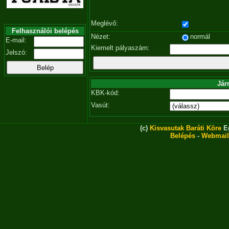
Meglévő:
Felhasználói belépés
Nézet:
normál
E-mail:
Kiemelt pályaszám:
Jelszó:
Jár
KBK-kód:
Vasút:
(c)
Kisvasutak Baráti Köre
Eg
Belépés
-
Webmail