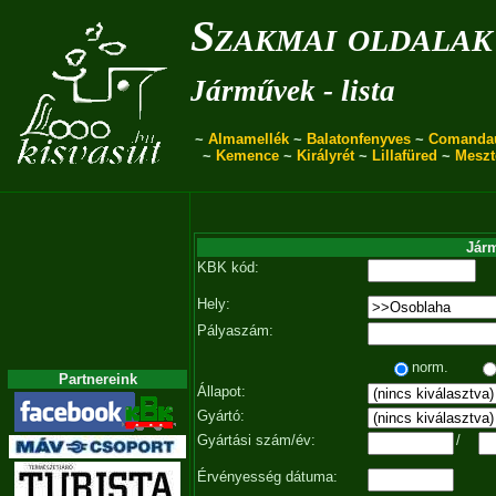
Szakmai oldalak
Járművek - lista
~
Almamellék
~
Balatonfenyves
~
Comanda
~
Kemence
~
Királyrét
~
Lillafüred
~
Meszt
Járm
KBK kód:
Hely:
Pályaszám:
norm.
Partnereink
Állapot:
Gyártó:
Gyártási szám/év:
/
Érvényesség dátuma: