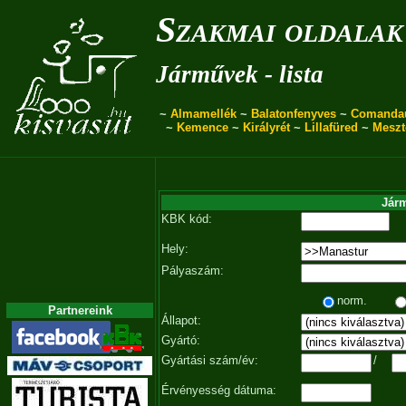
Szakmai oldalak
Járművek - lista
~
Almamellék
~
Balatonfenyves
~
Comanda
~
Kemence
~
Királyrét
~
Lillafüred
~
Meszt
Járm
KBK kód:
Hely:
Pályaszám:
norm.
Partnereink
Állapot:
Gyártó:
Gyártási szám/év:
/
Érvényesség dátuma: