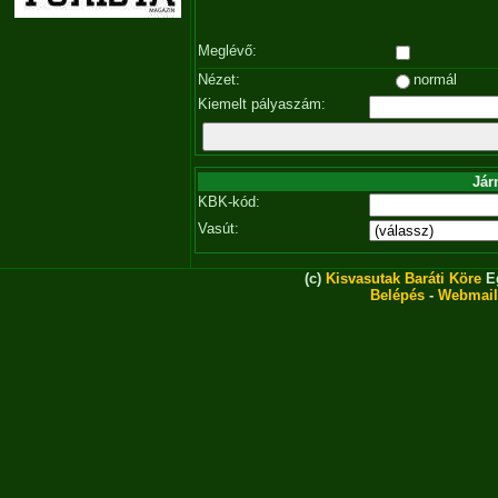
Meglévő:
Nézet:
normál
Kiemelt pályaszám:
Jár
KBK-kód:
Vasút:
(c)
Kisvasutak Baráti Köre
Eg
Belépés
-
Webmail