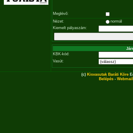
Meglévő:
Nézet:
normál
Kiemelt pályaszám:
Jár
KBK-kód:
Vasút:
(c)
Kisvasutak Baráti Köre
Eg
Belépés
-
Webmail