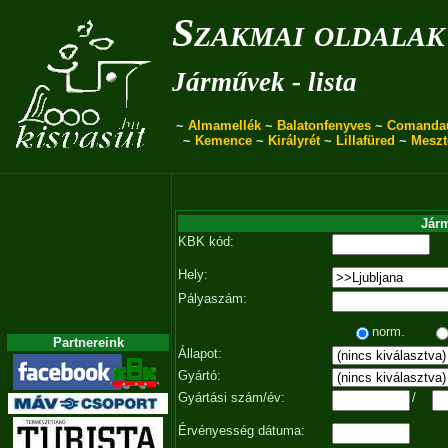
Szakmai oldalak
Járművek - lista
~
Almamellék
~
Balatonfenyves
~
Comanda
~
Kemence
~
Királyrét
~
Lillafüred
~
Meszt
Járm
KBK kód:
Hely:
Pályaszám:
norm.
Partnereink
Állapot:
Gyártó:
Gyártási szám/év:
/
Érvényesség dátuma: