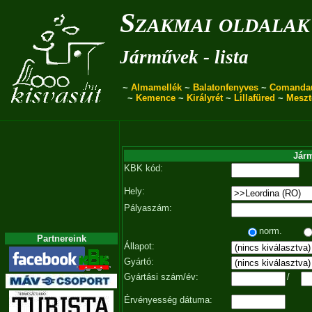
Szakmai oldalak
Járművek - lista
~
Almamellék
~
Balatonfenyves
~
Comanda
~
Kemence
~
Királyrét
~
Lillafüred
~
Meszt
Járm
KBK kód:
Hely:
Pályaszám:
norm.
Partnereink
Állapot:
Gyártó:
Gyártási szám/év:
/
Érvényesség dátuma: