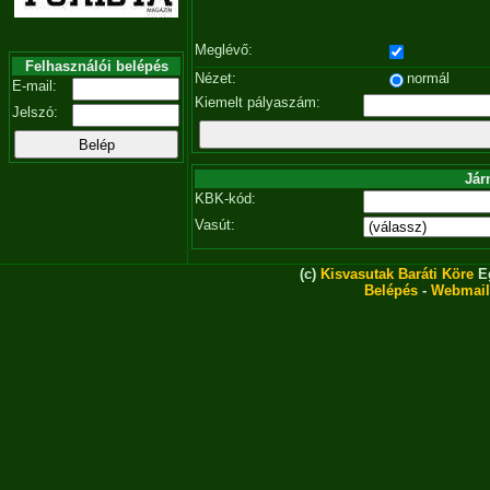
Meglévő:
Felhasználói belépés
Nézet:
normál
E-mail:
Kiemelt pályaszám:
Jelszó:
Jár
KBK-kód:
Vasút:
(c)
Kisvasutak Baráti Köre
Eg
Belépés
-
Webmail