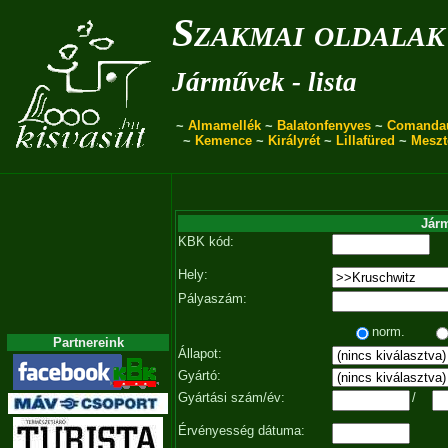
Szakmai oldalak
Járművek - lista
~
Almamellék
~
Balatonfenyves
~
Comanda
~
Kemence
~
Királyrét
~
Lillafüred
~
Meszt
Járm
KBK kód:
Hely:
Pályaszám:
norm.
Partnereink
Állapot:
Gyártó:
Gyártási szám/év:
/
Érvényesség dátuma: