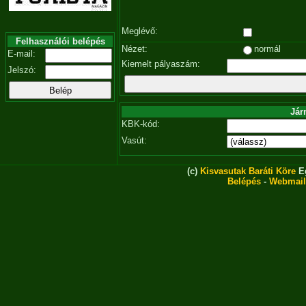
Meglévő:
Felhasználói belépés
Nézet:
normál
E-mail:
Kiemelt pályaszám:
Jelszó:
Jár
KBK-kód:
Vasút:
(c)
Kisvasutak Baráti Köre
Eg
Belépés
-
Webmail