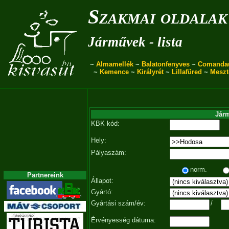
Szakmai oldalak
Járművek - lista
~
Almamellék
~
Balatonfenyves
~
Comanda
~
Kemence
~
Királyrét
~
Lillafüred
~
Meszt
Járm
KBK kód:
Hely:
Pályaszám:
norm.
Partnereink
Állapot:
Gyártó:
Gyártási szám/év:
/
Érvényesség dátuma: