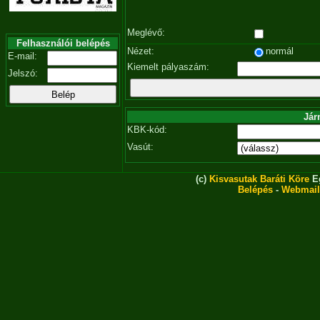
Meglévő:
Felhasználói belépés
Nézet:
normál
E-mail:
Kiemelt pályaszám:
Jelszó:
Jár
KBK-kód:
Vasút:
(c)
Kisvasutak Baráti Köre
Eg
Belépés
-
Webmail