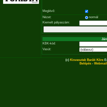
Meglévő:
Nézet:
normál
Kiemelt pályaszám:
Jár
KBK-kód:
Vasút:
(c)
Kisvasutak Baráti Köre
Eg
Belépés
-
Webmail