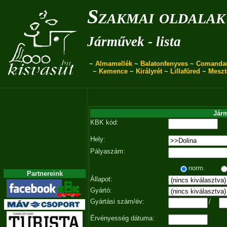
Szakmai oldalak
Járművek - lista
~
Almamellék
~
Balatonfenyves
~
Comanda
~
Kemence
~
Királyrét
~
Lillafüred
~
Meszt
Járm
KBK kód:
Hely:
Pályaszám:
norm.
Partnereink
Állapot:
Gyártó:
Gyártási szám/év:
/
Érvényesség dátuma: