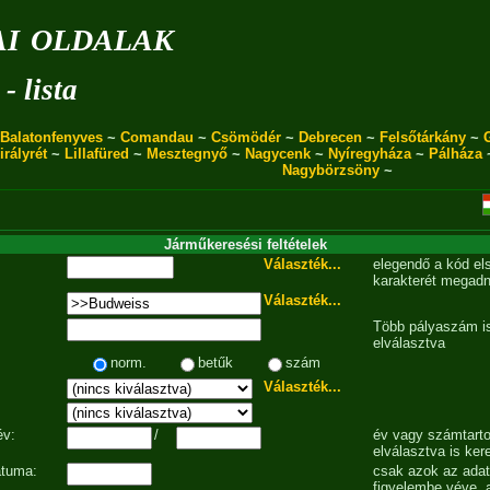
i oldalak
- lista
Balatonfenyves
~
Comandau
~
Csömödér
~
Debrecen
~
Felsőtárkány
~
irályrét
~
Lillafüred
~
Mesztegnyő
~
Nagycenk
~
Nyíregyháza
~
Pálháza
Nagybörzsöny
~
Járműkeresési feltételek
Választék...
elegendő a kód el
karakterét megadn
Választék...
Több pályaszám is
elválasztva
norm.
betűk
szám
Választék...
év:
/
év vagy számtarto
elválasztva is ker
átuma:
csak azok az ada
figyelembe véve, 