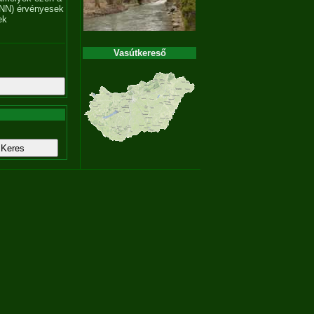
NN) érvényesek
ek
Vasútkereső