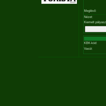
Meglévő:
Nézet:
Kiemelt pályas
KBK-kód:
Vasút: