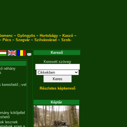
Gemenc
~
Gyöngyös
~
Hortobágy
~
Kaszó
~
~
Pécs
~
Szegvár
~
Szilvásvárad
~
Szob-
Kereső
Keresett szöveg:
ső néhány
i
 kereshető ;-vel
Részletes képkereső
Képtár
mány kötőjellel
eshető
tok lesznek
amelyek ezen a