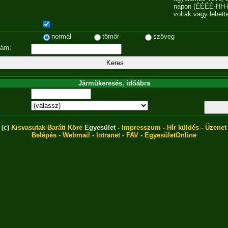
napon (ÉÉÉÉ-HH-
voltak vagy lehett
normál
tömör
szöveg
zám:
Járműkeresés, időábra
(c)
Kisvasutak Baráti Köre
Egyesület -
Impresszum
-
Hír küldés
-
Üzenet
Belépés
-
Webmail
-
Intranet
-
FAV
-
EgyesületOnline