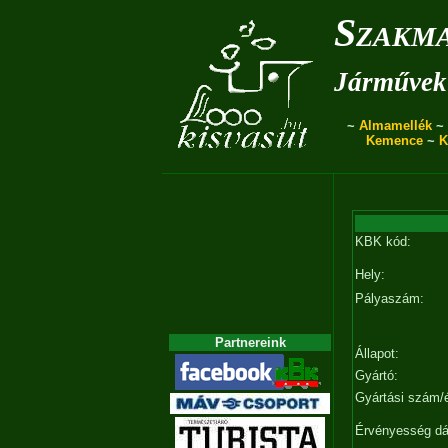
Szakma
Járművek 
~
Almamellék
~
Kemence
~
K
KBK kód:
Hely:
Pályaszám:
Partnereink
Állapot:
Gyártó:
Gyártási szám/
Érvényesség d