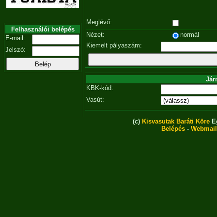
Meglévő:
Felhasználói belépés
Nézet:
normál
E-mail:
Kiemelt pályaszám:
Jelszó:
Jár
KBK-kód:
Vasút:
(c)
Kisvasutak Baráti Köre
Eg
Belépés
-
Webmail