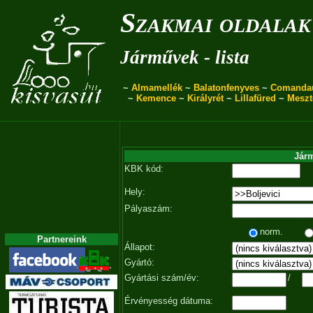
Szakmai oldalak
Járművek - lista
~
Almamellék
~
Balatonfenyves
~
Comanda
~
Kemence
~
Királyrét
~
Lillafüred
~
Meszt
Járm
KBK kód:
Hely:
Pályaszám:
norm.
Partnereink
Állapot:
Gyártó:
Gyártási szám/év:
/
Érvényesség dátuma: