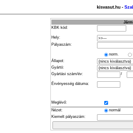
kisvasut.hu -
Sza
Jármű
KBK kód:
Hely:
Pályaszám:
norm.
Állapot:
Gyártó:
Gyártási szám/év:
/
Érvényesség dátuma:
Meglévő:
Nézet:
normál
Kiemelt pályaszám: