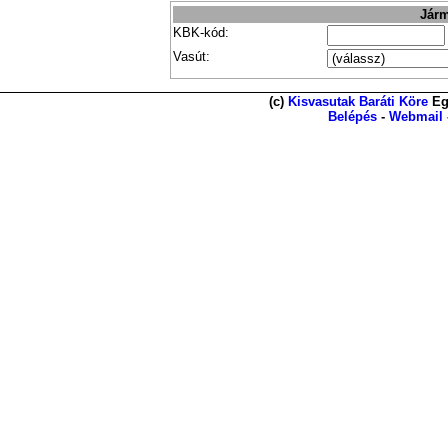
Járm
KBK-kód:
Vasút:
(c)
Kisvasutak Baráti Köre
Eg
Belépés
-
Webmail