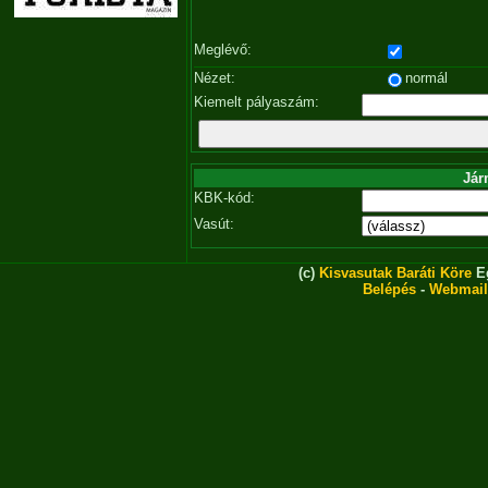
Meglévő:
Nézet:
normál
Kiemelt pályaszám:
Jár
KBK-kód:
Vasút:
(c)
Kisvasutak Baráti Köre
Eg
Belépés
-
Webmail