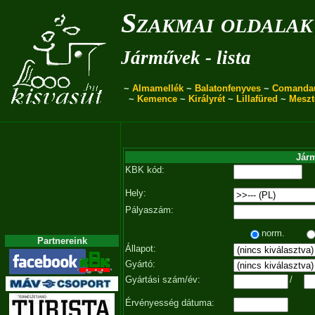
Szakmai oldalak
Járművek - lista
~
Almamellék
~
Balatonfenyves
~
Comanda
~
Kemence
~
Királyrét
~
Lillafüred
~
Meszt
Járm
KBK kód:
Hely:
Pályaszám:
norm.
Partnereink
Állapot:
Gyártó:
Gyártási szám/év:
/
Érvényesség dátuma: