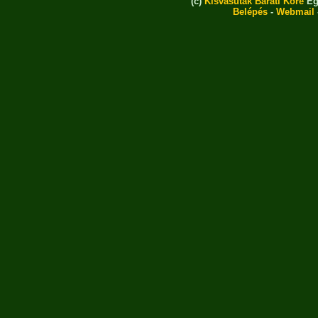
(c)
Kisvasutak Baráti Köre
Eg
Belépés
-
Webmail