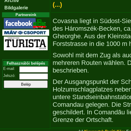
Archiv
(...)
Bildgalerie
Partnereink
Covasna liegt in Südost-S
des Háromszék-Becken, ca.
Gheorghe. Aus der Kleinstad
Forststrasse in die 1000 m
Sowohl mit dem Zug als au
mehreren Routen wählen. D
Felhasználói belépés
E-mail:
beschrieben.
Jelszó:
Der Ausgangspunkt der Sch
Holzumschlagplatzes nebe
untere Standseinbahnstation
Comandau gelegen. Die Str
geschildert. In Comandãu li
Grenze der Ortschaft.