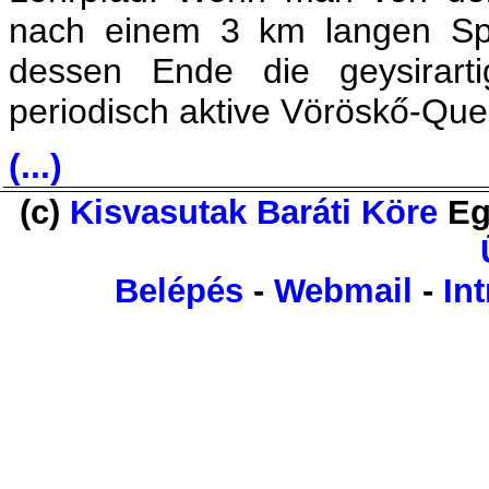
nach einem 3 km langen Sp
dessen Ende die geysirart
periodisch aktive Vöröskő-Quel
(...)
(c)
Kisvasutak Baráti Köre
Eg
Belépés
-
Webmail
-
Int