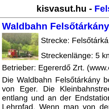
kisvasut.hu -
Fel
Waldbahn Felsőtárkán
Strecke: Felsőtárká
Streckenlänge: 5 k
Betrieber: Egererdő Zrt. (www
Die Waldbahn Felsőtárkány be
von Eger. Die Kleinbahnstr
entlang und an der Endstatio
Lehrpfad. Wenn man von der 