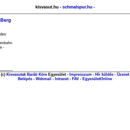
kisvasut.hu -
schmalspur.hu
-
n Berg
 des
senbahn
a -
(c)
Kisvasutak Baráti Köre
Egyesület -
Impresszum
-
Hír küldés
-
Üzenet
Belépés
-
Webmail
-
Intranet
-
FAV
-
EgyesületOnline