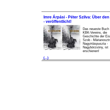
Imre Árpási - Péter Szilva: Über de
- veröffentlicht!
Das neueste Buch
KBK-Vereins, die
Geschichte der Ei
Szob - Márianosztr
Nagyirtáspuszta -
Nagybörzsöny, ist
erschienen!
(...)