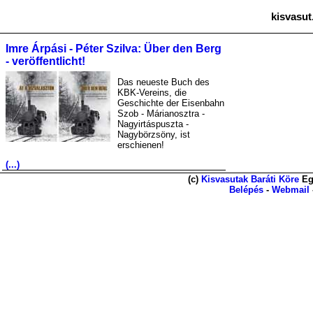
kisvasut
Imre Árpási - Péter Szilva: Über den Berg
- veröffentlicht!
Das neueste Buch des
KBK-Vereins, die
Geschichte der Eisenbahn
Szob - Márianosztra -
Nagyirtáspuszta -
Nagybörzsöny, ist
erschienen!
(...)
(c)
Kisvasutak Baráti Köre
Eg
Belépés
-
Webmail