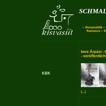
schmal
~
Almamellék
~
Kemence
~
K
Imre Árpási - 
- veröffentlich
KBK
(...)