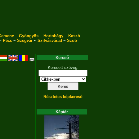
Gemenc
~
Gyöngyös
~
Hortobágy
~
Kaszó
~
~
Pécs
~
Szegvár
~
Szilvásvárad
~
Szob-
Kereső
Keresett szöveg:
Részletes képkereső
Képtár