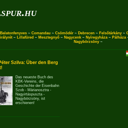
spur.hu
Balatonfenyves
~
Comandau
~
Csömödér
~
Debrecen
~
Felsőtárkány
~
irályrét
~
Lillafüred
~
Mesztegnyő
~
Nagycenk
~
Nyíregyháza
~
Pálháza
Nagybörzsöny
~
Péter Szilva: Über den Berg
t!
Das neueste Buch des
KBK-Vereins, die
Geschichte der Eisenbahn
Szob - Márianosztra -
Nagyirtáspuszta -
Nagybörzsöny, ist
erschienen!