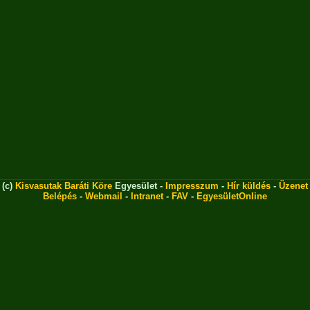
(c)
Kisvasutak Baráti Köre
Egyesület -
Impresszum
-
Hír küldés
-
Üzenet
Belépés
-
Webmail
-
Intranet
-
FAV
-
EgyesületOnline