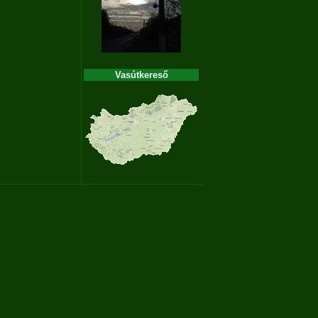
Vasútkereső