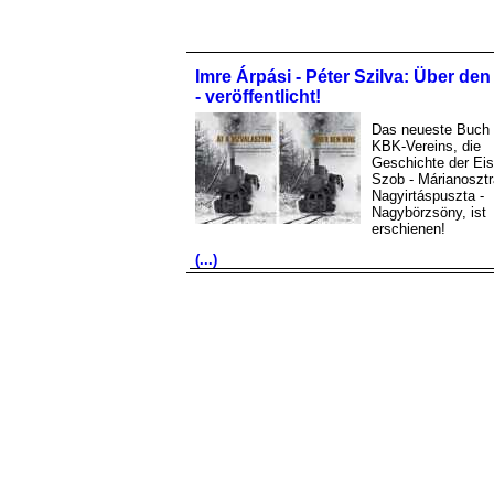
Imre Árpási - Péter Szilva: Über de
- veröffentlicht!
Das neueste Buch
KBK-Vereins, die
Geschichte der Ei
Szob - Márianosztr
Nagyirtáspuszta -
Nagybörzsöny, ist
erschienen!
(...)