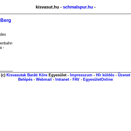
kisvasut.hu -
schmalspur.hu
-
n Berg
 des
senbahn
a -
(c)
Kisvasutak Baráti Köre
Egyesület -
Impresszum
-
Hír küldés
-
Üzenet
Belépés
-
Webmail
-
Intranet
-
FAV
-
EgyesületOnline