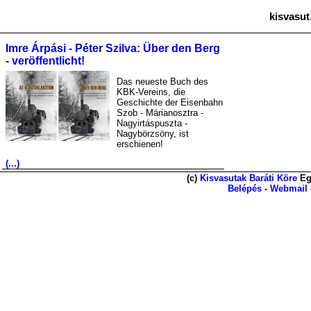
kisvasut
Imre Árpási - Péter Szilva: Über den Berg
- veröffentlicht!
Das neueste Buch des
KBK-Vereins, die
Geschichte der Eisenbahn
Szob - Márianosztra -
Nagyirtáspuszta -
Nagybörzsöny, ist
erschienen!
(...)
(c)
Kisvasutak Baráti Köre
Eg
Belépés
-
Webmail