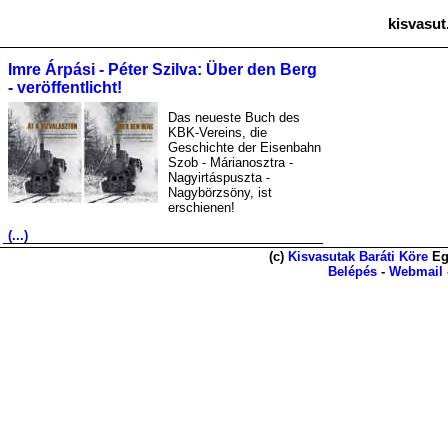
kisvasut
Imre Árpási - Péter Szilva: Über den Berg
- veröffentlicht!
Das neueste Buch des
KBK-Vereins, die
Geschichte der Eisenbahn
Szob - Márianosztra -
Nagyirtáspuszta -
Nagybörzsöny, ist
erschienen!
(...)
(c)
Kisvasutak Baráti Köre
Eg
Belépés
-
Webmail