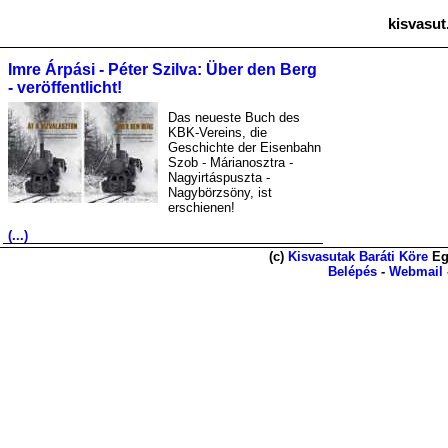
kisvasut
Imre Árpási - Péter Szilva: Über den Berg
- veröffentlicht!
Das neueste Buch des
KBK-Vereins, die
Geschichte der Eisenbahn
Szob - Márianosztra -
Nagyirtáspuszta -
Nagybörzsöny, ist
erschienen!
(...)
(c)
Kisvasutak Baráti Köre
Eg
Belépés
-
Webmail