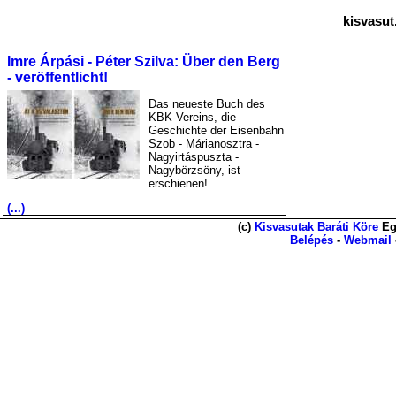
kisvasut
Imre Árpási - Péter Szilva: Über den Berg
- veröffentlicht!
Das neueste Buch des
KBK-Vereins, die
Geschichte der Eisenbahn
Szob - Márianosztra -
Nagyirtáspuszta -
Nagybörzsöny, ist
erschienen!
(...)
(c)
Kisvasutak Baráti Köre
Eg
Belépés
-
Webmail