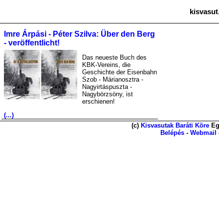
kisvasut
Imre Árpási - Péter Szilva: Über den Berg
- veröffentlicht!
Das neueste Buch des
KBK-Vereins, die
Geschichte der Eisenbahn
Szob - Márianosztra -
Nagyirtáspuszta -
Nagybörzsöny, ist
erschienen!
(...)
(c)
Kisvasutak Baráti Köre
Eg
Belépés
-
Webmail