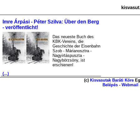
kisvasut
Imre Árpási - Péter Szilva: Über den Berg
- veröffentlicht!
Das neueste Buch des
KBK-Vereins, die
Geschichte der Eisenbahn
Szob - Márianosztra -
Nagyirtáspuszta -
Nagybörzsöny, ist
erschienen!
(...)
(c)
Kisvasutak Baráti Köre
Eg
Belépés
-
Webmail