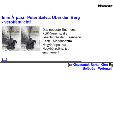
kisvasut
Imre Árpási - Péter Szilva: Über den Berg
- veröffentlicht!
Das neueste Buch des
KBK-Vereins, die
Geschichte der Eisenbahn
Szob - Márianosztra -
Nagyirtáspuszta -
Nagybörzsöny, ist
erschienen!
(...)
(c)
Kisvasutak Baráti Köre
Eg
Belépés
-
Webmail