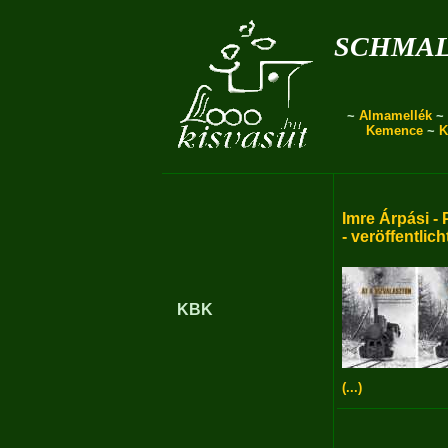
schmal
~
Almamellék
~
Kemence
~
K
Imre Árpási - 
- veröffentlich
KBK
(...)