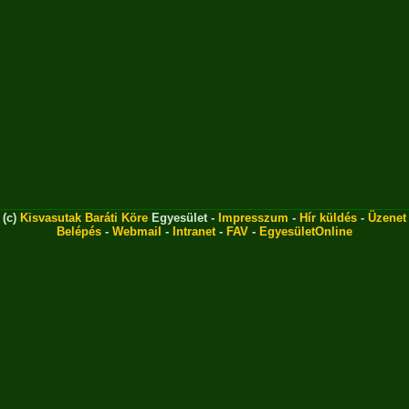
(c)
Kisvasutak Baráti Köre
Egyesület -
Impresszum
-
Hír küldés
-
Üzenet
Belépés
-
Webmail
-
Intranet
-
FAV
-
EgyesületOnline