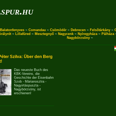
spur.hu
Balatonfenyves
~
Comandau
~
Csömödér
~
Debrecen
~
Felsőtárkány
~
irályrét
~
Lillafüred
~
Mesztegnyő
~
Nagycenk
~
Nyíregyháza
~
Pálháza
Nagybörzsöny
~
Péter Szilva: Über den Berg
t!
Das neueste Buch des
KBK-Vereins, die
Geschichte der Eisenbahn
Szob - Márianosztra -
Nagyirtáspuszta -
Nagybörzsöny, ist
erschienen!