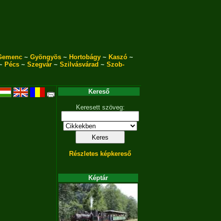
Gemenc
~
Gyöngyös
~
Hortobágy
~
Kaszó
~
~
Pécs
~
Szegvár
~
Szilvásvárad
~
Szob-
Kereső
Keresett szöveg:
Részletes képkereső
Képtár