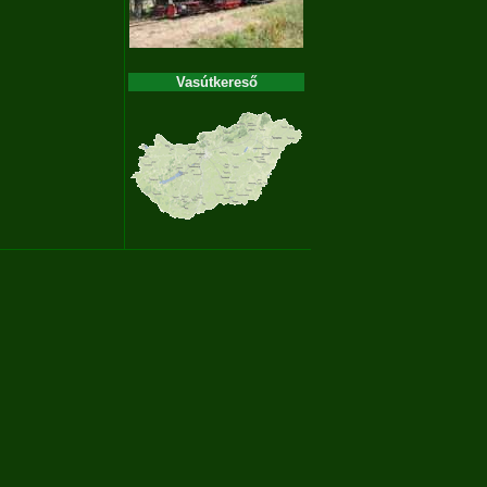
Vasútkereső