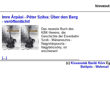
kisvasut
Imre Árpási - Péter Szilva: Über den Berg
- veröffentlicht!
Das neueste Buch des
KBK-Vereins, die
Geschichte der Eisenbahn
Szob - Márianosztra -
Nagyirtáspuszta -
Nagybörzsöny, ist
erschienen!
(...)
(c)
Kisvasutak Baráti Köre
Eg
Belépés
-
Webmail