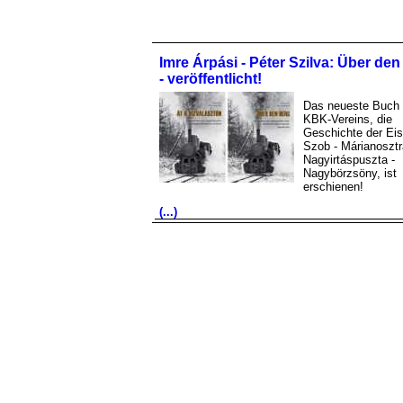
Imre Árpási - Péter Szilva: Über de
- veröffentlicht!
Das neueste Buch
KBK-Vereins, die
Geschichte der Ei
Szob - Márianosztr
Nagyirtáspuszta -
Nagybörzsöny, ist
erschienen!
(...)