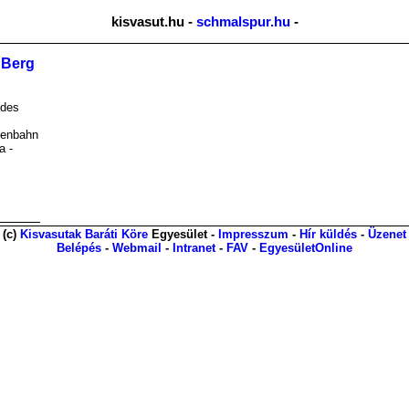
kisvasut.hu -
schmalspur.hu
-
n Berg
 des
senbahn
a -
(c)
Kisvasutak Baráti Köre
Egyesület -
Impresszum
-
Hír küldés
-
Üzenet
Belépés
-
Webmail
-
Intranet
-
FAV
-
EgyesületOnline