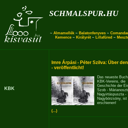
schmalspur.hu
~
Almamellék
~
Balatonfenyves
~
Comanda
Kemence
~
Királyrét
~
Lillafüred
~
Meszt
Imre Árpási - Péter Szilva: Über de
- veröffentlicht!
Das neueste Buch
KBK-Vereins, die
Geschichte der E
KBK
Szob - Márianosztr
Nagyirtáspuszta -
Nagybörzsöny, ist
erschienen!
(...)