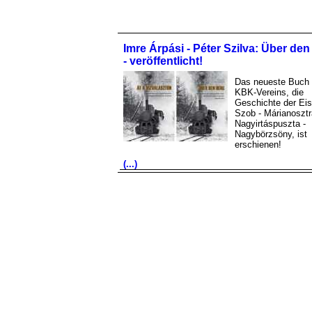
Imre Árpási - Péter Szilva: Über de
- veröffentlicht!
Das neueste Buch
KBK-Vereins, die
Geschichte der Ei
Szob - Márianosztr
Nagyirtáspuszta -
Nagybörzsöny, ist
erschienen!
(...)