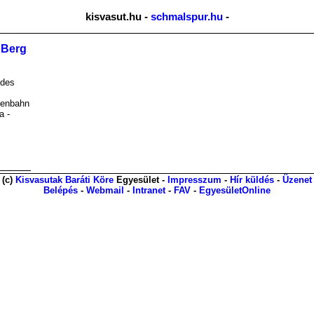
kisvasut.hu -
schmalspur.hu
-
n Berg
 des
senbahn
a -
(c)
Kisvasutak Baráti Köre
Egyesület -
Impresszum
-
Hír küldés
-
Üzenet
Belépés
-
Webmail
-
Intranet
-
FAV
-
EgyesületOnline